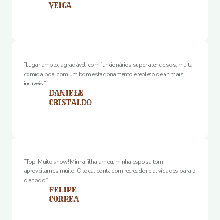
VEIGA
”Lugar amplo, agradável, com funcionários super atenciosos, muita
comida boa, com um bom estacionamento e repleto de animais
incríveis.”
DANIELE
CRISTALDO
”Top! Muito show! Minha filha amou, minha esposa tbm,
aproveitamos muito! O local conta com recreador e atividades para o
dia todo.”
FELIPE
CORREA